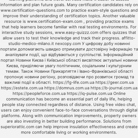
information and plan future goals. Many certification candidates rely on
www.certification-questions.com
to practice exam-style questions and
improve their understanding of certification topics. Another valuable
resource is
www.certification-exam.com
, providing practice exams
that help learners become familiar with real testing environments. For
interactive study sessions,
www.easy-quizzz.com
offers quizzes that
allow users to test their knowledge and track their progress.
affitto-
studio-medico-milano.it
nexcopy.com
У цифрову добу новинні
портали допомагають швидко отримувати достовірну інформацію та
аналізувати події, що відбуваються у суспільстві. Інформаційний
портал
Новини Києва і Київської області
висвітлює актуальні новини
Києва, приділяючи увагу політичним, соціальним і культурним
темам. Також
Новини Прикарпяття і Івано-Франківської області
пропонує новини регіону, розповідаючи про розвиток громад та
важливі події в області.
https://fg-life.com.ua
https://geer.com.ua
https://estete.com.ua
https://domnus.com.ua
https://b-journal.com.ua
https://peopleforce.com.ua
https://iq-pulse.com.ua
Online
communication has become an essential part of daily life, helping
people stay connected regardless of distance. Using
free video chat
,
users can enjoy convenient face-to-face conversations through digital
platforms. Along with communication improvements, property owners
are also investing in better building performance. Solutions from
superiorattic.com
can help improve insulation effectiveness and create
more comfortable living or working environments.