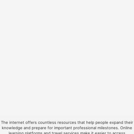
The internet offers countless resources that help people expand their
knowledge and prepare for important professional milestones. Online
learning platforms and travel services make it easier to access